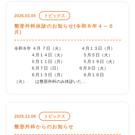
禁煙外来
整形外科・リハビリ科
2026.03.05
トピックス
リウマチ・膠原病科
整形外科休診のお知らせ(令和８年４～６
在宅医療
月)
各種検査
胃・大腸内視鏡検査
令和８年 ４月 ７日（火） ４月１３日（月）
画像診断(CT/MRI)
４月１４日（火） ５月５日（火）
脳波検査（EEG）
５月１１日（月） ５月１９日（火）
人工透析
６月７日（日） ６月９日（火）
６月１５日（月） ６月１６日
（火） は整形外科のみ休診いた…
医師紹介
健診・予防接種
2025.12.08
トピックス
診療時間・アクセス
整形外科からのお知らせ
新着情報