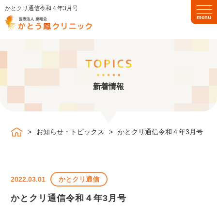
かとクリ通信令和４年3月号
togg
navi
TOP
新着情報
クリニック紹介
診療のご案内
お知らせ・トピックス
かとクリ通信令和４年3月号
発熱外来
循環器内科
呼吸器内科
2022.03.01
かとクリ通信
消化器内科
甲状腺・内分泌内科
かとクリ通信令和４年3月号
脳神経内科