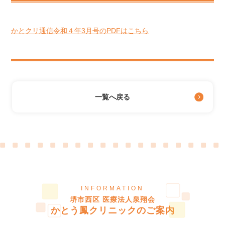
禁煙外来
整形外科・リハビリ科
リウマチ・膠原病科
かとクリ通信令和４年3月号のPDFはこちら
在宅医療
各種検査
胃・大腸内視鏡検査
画像診断(CT/MRI)
一覧へ戻る
脳波検査（EEG）
人工透析
医師紹介
健診・予防接種
INFORMATION
診療時間・アクセス
堺市西区 医療法人泉翔会
かとう鳳クリニックのご案内
新着情報