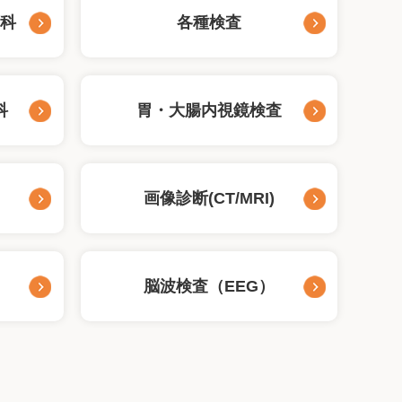
リ科
各種検査
科
胃・大腸内視鏡検査
画像診断(CT/MRI)
脳波検査（EEG）