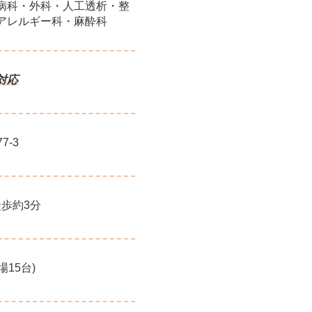
病科・外科・人工透析・整
アレルギー科・麻酔科
対応
7-3
徒歩約3分
15台)