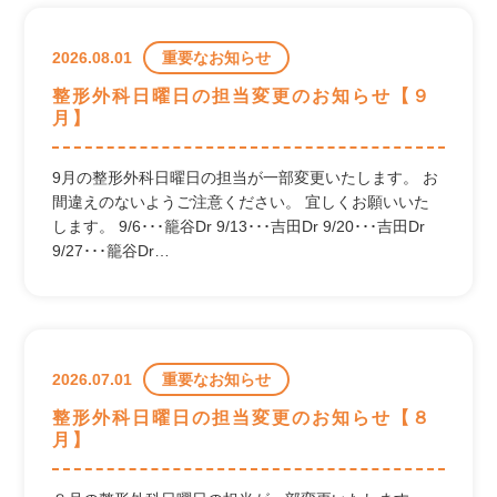
禁煙外来
整形外科・リハビリ科
2026.08.01
重要なお知らせ
リウマチ・膠原病科
整形外科日曜日の担当変更のお知らせ【９
在宅医療
月】
各種検査
胃・大腸内視鏡検査
9月の整形外科日曜日の担当が一部変更いたします。 お
画像診断(CT/MRI)
間違えのないようご注意ください。 宜しくお願いいた
脳波検査（EEG）
します。 9/6･･･籠谷Dr 9/13･･･吉田Dr 9/20･･･吉田Dr
人工透析
9/27･･･籠谷Dr…
医師紹介
健診・予防接種
2026.07.01
重要なお知らせ
整形外科日曜日の担当変更のお知らせ【８
診療時間・アクセス
月】
新着情報