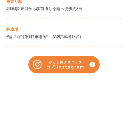
最寄り駅
JR鳳駅 東口から駅前通りを南へ徒歩約3分
駐車場
合計24台(第1駐車場9台、第2駐車場15台)